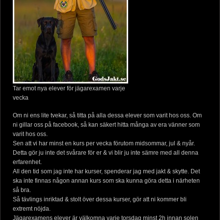
Tar emot nya elever för jägarexamen varje
vecka
Om ni ens lite tvekar, så titta på alla dessa elever som varit hos oss. Om
ni gillar oss på facebook, så kan säkert hitta många av era vänner som
varit hos oss.
Sen att vi har minst en kurs per vecka förutom midsommar, jul & nyår.
Detta gör ju inte det svårare för er & vi blir ju inte sämre med all denna
erfarenhet.
All den tid som jag inte har kurser, spenderar jag med jakt & skytte. Det
ska inte finnas någon annan kurs som ska kunna göra detta i närheten
så bra.
Så tävlings inriktad & stolt över dessa kurser, gör att ni kommer bli
extremt nöjda.
Jägarexamens elever är välkomna varje torsdag minst 2h innan solen