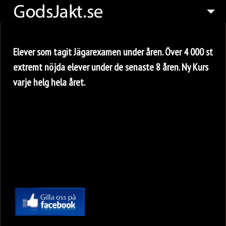
45
INFO
Elever som tagit Jägarexamen under åren. Över 4 000 st
JÄGAREXAMEN SKÅNE
extremt nöjda elever under de senaste 8 åren. Ny Kurs
JÄGAREXAMEN STHLM
varje helg hela året.
ELEVER UNDER ÅREN
6
JAKTRESOR
REFERENSER & OMDÖMEN
KONTAKT